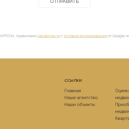
CAPTCHA, правилами
секретность
с
Условия использования
от Google по
ссылки
Главная
Оценк
Наше aгентство
недви
Наши объекты
Приоб
недви
Кварт