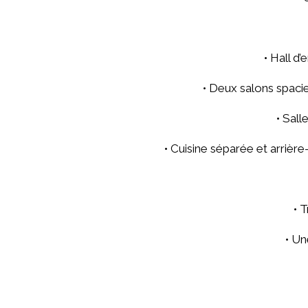
• Hall d’
• Deux salons spaci
• Sall
• Cuisine séparée et arrièr
• 
• Un