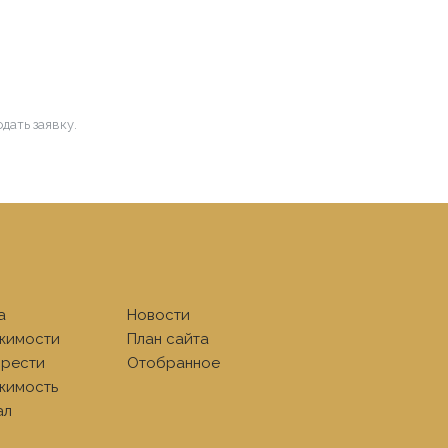
дать заявку.
а
Новости
жимости
План сайта
рести
Отобранное
жимость
ал