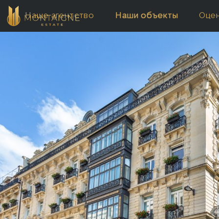
Наше aгентство
Наши объекты
Оце