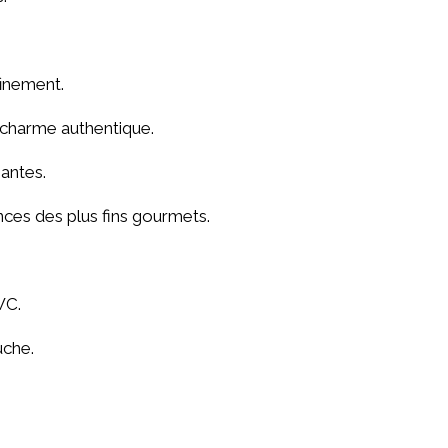
finement.
 charme authentique.
gantes.
nces des plus fins gourmets.
WC.
uche.