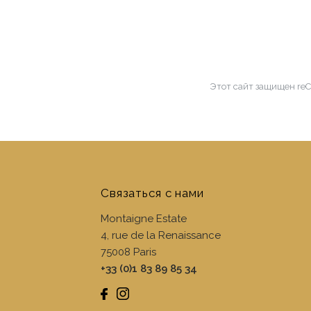
Этот сайт защищен re
Связаться с нами
Montaigne Estate
4, rue de la Renaissance
75008
Paris
+33 (0)1 83 89 85 34