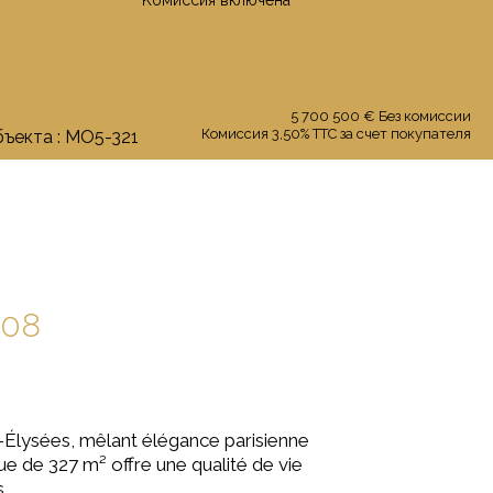
Kомиссия включенa
5 700 500 € Бeз комиссии
Комиссия 3,50% TTC за счет покупателя
бъекта : MO5-321
008
-Élysées, mêlant élégance parisienne
 de 327 m² offre une qualité de vie
.