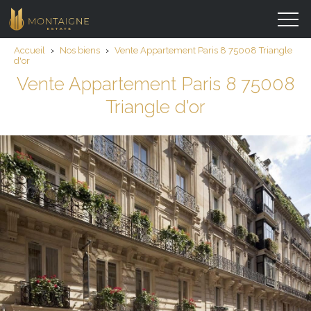
Accueil
›
Nos biens
›
Vente Appartement Paris 8 75008 Triangle
d'or
Vente Appartement Paris 8 75008
Triangle d'or