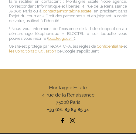
faire rectifier en contactant :
Montaigne Estate Notre agence
,
Correspondant Informatique et libertés,
4, rue de la Renaissance
75008 Paris
ou à
contact@montaigne.estate
, en précisant dans
l’objet du courrier « Droit des personnes » et en joignant la copie
de votre justificatif d’identité.
¹ Nous vous informons de l’existence de la liste d’opposition au
démarchage téléphonique « BLOCTEL » sur laquelle vous
pouvez vous inscrire (
bloctel.gouv.fr
).
Ce site est protégé par reCAPTCHA, les règles de
Confidentialité
et
les Conditions d'Utilisation
de Google s'appliquent.
Montaigne Estate
4, rue de la Renaissance
75008
Paris
+33 (0)1 83 89 85 34