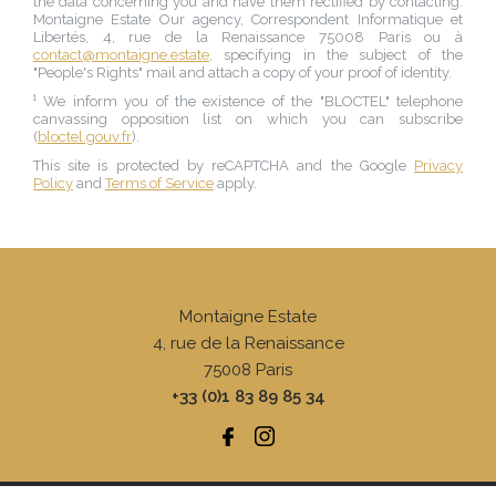
the data concerning you and have them rectified by contacting:
Montaigne Estate Our agency
, Correspondent Informatique et
Libertés,
4, rue de la Renaissance 75008 Paris
ou à
contact@montaigne.estate
, specifying in the subject of the
"People's Rights" mail and attach a copy of your proof of identity.
¹ We inform you of the existence of the "BLOCTEL" telephone
canvassing opposition list on which you can subscribe
(
bloctel.gouv.fr
).
This site is protected by reCAPTCHA and the Google
Privacy
Policy
and
Terms of Service
apply.
Montaigne Estate
4, rue de la Renaissance
75008
Paris
+33 (0)1 83 89 85 34