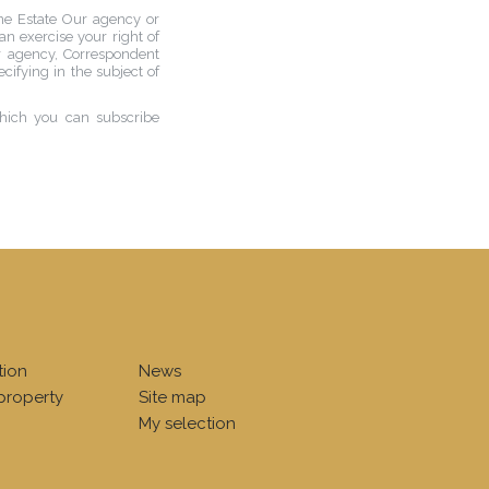
ne Estate Our agency
or
n exercise your right of
r agency
, Correspondent
ecifying in the subject of
which you can subscribe
tion
News
property
Site map
My selection