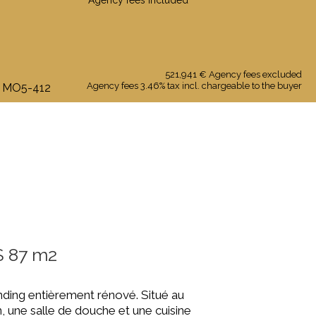
Agency fees included
521,941 € Agency fees excluded
Agency fees 3.46% tax incl. chargeable to the buyer
 : MO5-412
 87 m2
nding entièrement rénové. Situé au
 une salle de douche et une cuisine