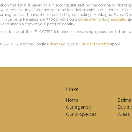
ted on this form is saved in a file computerized by the company
Montaig
our request. In accordance with the law "Informatique et Libertés", You ca
cerning you and have them rectified by contacting:
Montaigne Estate Ou
,
4, rue de la Renaissance 75008 Paris
ou à
contact@montaigne.estate
, sp
l and attach a copy of your proof of identity.
 existence of the "BLOCTEL" telephone canvassing opposition list on 
by reCAPTCHA and the Google
Privacy Policy
and
Terms of Service
apply.
Links
Home
Estima
Our agency
Buy a 
Our properties
Areas