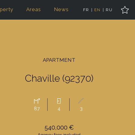
perty
Areas
News
FR
EN
RU
APARTMENT
Chaville (92370)
87
4
3
540,000 €