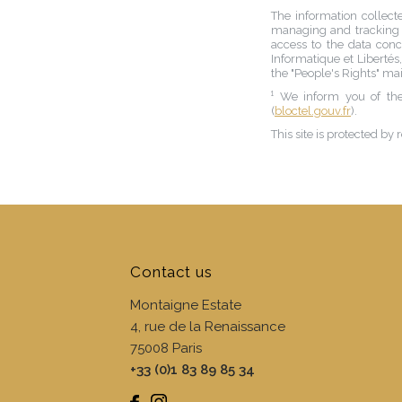
The information collec
managing and tracking y
access to the data con
Informatique et Libertés
the "People's Rights" mai
¹ We inform you of the
(
bloctel.gouv.fr
).
This site is protected 
Contact us
Montaigne Estate
4, rue de la Renaissance
75008
Paris
+33 (0)1 83 89 85 34