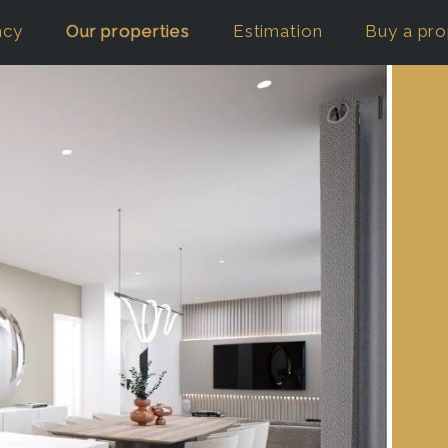
ncy
Our properties
Estimation
Buy a pro