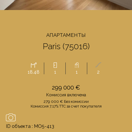
AПАРТАМЕНТЫ
Paris (75016)
18.48
1
1
2
299 000 €
Kомиссия включенa
279 000 € Бeз комиссии
Комиссия 7,17% TTC за счет покупателя
ID объекта : MO5-413