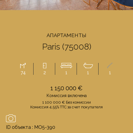
AПАРТАМЕНТЫ
Paris (75008)
74
2
1
1
1
1 150 000 €
Kомиссия включенa
1 100 000 € Бeз комиссии
Комиссия 4,55% TTC за счет покупателя
ID объекта : MO5-390