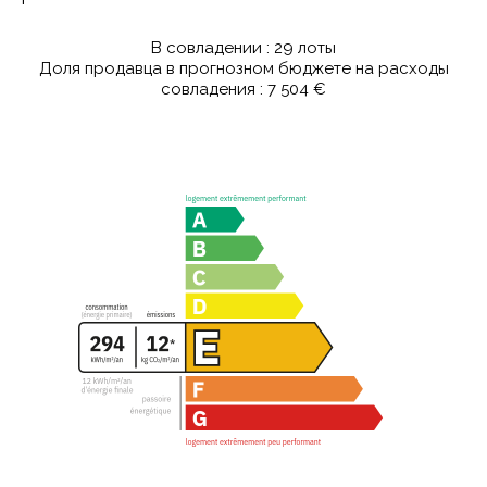
В совладении : 29 лоты
Доля продавца в прогнозном бюджете на расходы
совладения : 7 504 €