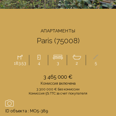
AПАРТАМЕНТЫ
Paris (75008)
183.53
4
3
2
5
3 465 000 €
Kомиссия включенa
3 300 000 € Бeз комиссии
Комиссия 5% TTC за счет покупателя
ID объекта : MO5-389