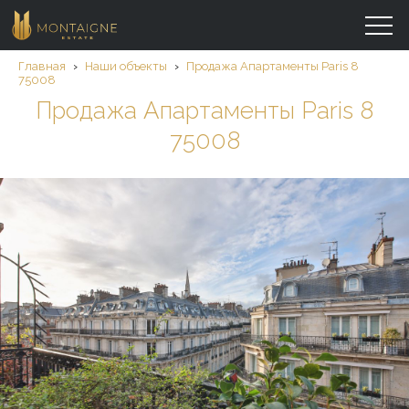
Главная
›
Наши объекты
›
Продажа Aпартаменты Paris 8
75008
Продажа Aпартаменты Paris 8
75008