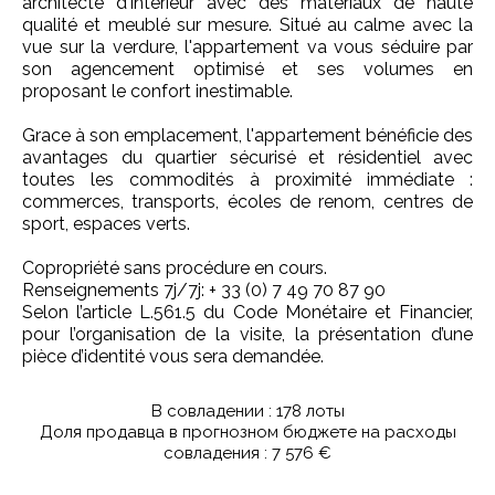
architecte d'intérieur avec des matériaux de haute
qualité et meublé sur mesure. Situé au calme avec la
vue sur la verdure, l'appartement va vous séduire par
son agencement optimisé et ses volumes en
proposant le confort inestimable.
Grace à son emplacement, l'appartement bénéficie des
avantages du quartier sécurisé et résidentiel avec
toutes les commodités à proximité immédiate :
commerces, transports, écoles de renom, centres de
sport, espaces verts.
Copropriété sans procédure en cours.
Renseignements 7j/7j: + 33 (0) 7 49 70 87 90
Selon l’article L.561.5 du Code Monétaire et Financier,
pour l’organisation de la visite, la présentation d’une
pièce d’identité vous sera demandée.
В совладении : 178 лоты
Доля продавца в прогнозном бюджете на расходы
совладения : 7 576 €