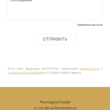
* обязательные поля
Этот сайт защищен reCAPTCHA, правилами
секретность
с
Условия использования
от Google подать заявку.
Montaigne Estate
4, rue de la Renaissance