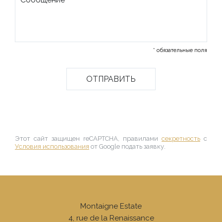
* обязательные поля
Этот сайт защищен reCAPTCHA, правилами
секретность
с
Условия использования
от Google подать заявку.
Montaigne Estate
4, rue de la Renaissance