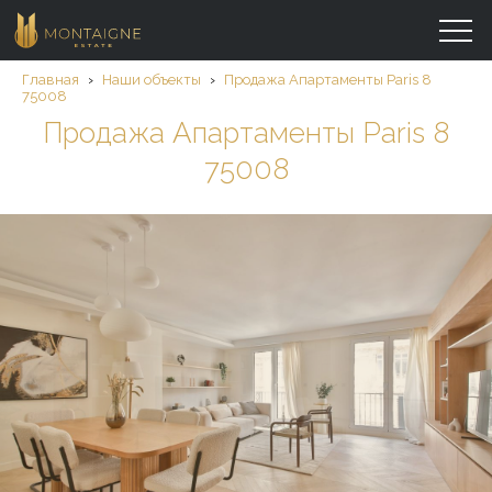
Главная
›
Наши объекты
›
Продажа Aпартаменты Paris 8
75008
Продажа Aпартаменты Paris 8
75008