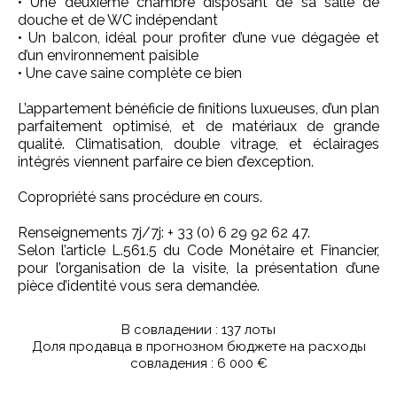
• Une deuxième chambre disposant de sa salle de
douche et de WC indépendant
• Un balcon, idéal pour profiter d’une vue dégagée et
d’un environnement paisible
• Une cave saine complète ce bien
L’appartement bénéficie de finitions luxueuses, d’un plan
parfaitement optimisé, et de matériaux de grande
qualité. Climatisation, double vitrage, et éclairages
intégrés viennent parfaire ce bien d’exception.
Copropriété sans procédure en cours.
Renseignements 7j/7j: + 33 (0) 6 29 92 62 47.
Selon l’article L.561.5 du Code Monétaire et Financier,
pour l’organisation de la visite, la présentation d’une
pièce d’identité vous sera demandée.
В совладении : 137 лоты
Доля продавца в прогнозном бюджете на расходы
совладения : 6 000 €