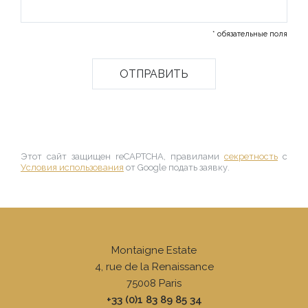
* обязательные поля
Этот сайт защищен reCAPTCHA, правилами
секретность
с
Условия использования
от Google подать заявку.
Montaigne Estate
4, rue de la Renaissance
75008
Paris
+33 (0)1 83 89 85 34