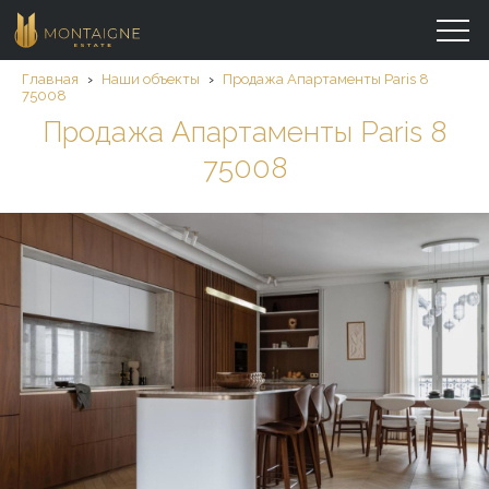
Главная
›
Наши объекты
›
Продажа Aпартаменты Paris 8
75008
Продажа Aпартаменты Paris 8
75008