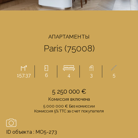
AПАРТАМЕНТЫ
Paris (75008)
157.37
6
4
3
5
5 250 000 €
Kомиссия включенa
5 000 000 € Бeз комиссии
Комиссия 5% TTC за счет покупателя
ID объекта : MO5-273