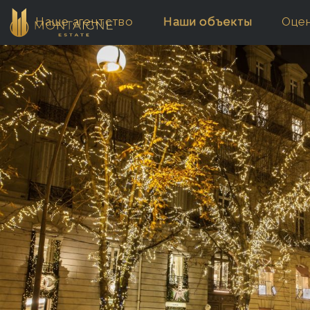
Наше aгентство
Наши объекты
Оце