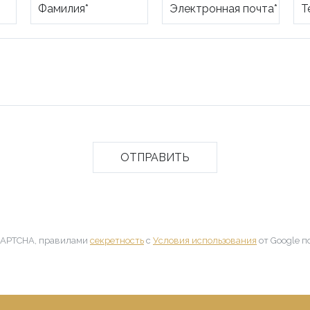
CAPTCHA, правилами
секретность
с
Условия использования
от Google по