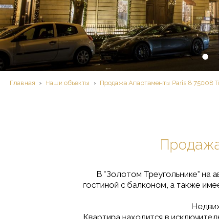
Главная
›
Наши объекты
›
Продажа Aпартаменты Paris 8 75008 Tr
Продажа 
В "Золотом Треугольнике" на 
гостиной с балконом, a также им
Недвиж
Квартира находится в исключител