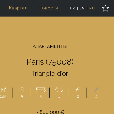
Квартал
Новости
FR
EN
RU
AПАРТАМЕНТЫ
Paris (75008)
Triangle d'or
185
5
3
1
2
4
7 800 000 €