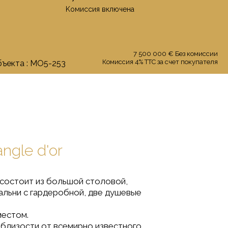
Kомиссия включенa
7 500 000 € Бeз комиссии
Комиссия 4% TTC за счет покупателя
бъекта : MO5-253
ngle d'or
 состоит из большой столовой,
альни с гардеробной, две душевые
местом.
 близости от всемирно известного