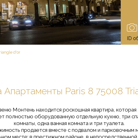
ID о
iangle d'or
Aпартаменты Paris 8 75008 Tria
авеню Монтень находится роскошная квартира, которая
еет полностью оборудованную отдельную кухню, три сп
комнаты, одна ванная комната и три туалета.
имость продается вместе с подвалом и парковочным 
ьном месте: в престижном районе, в непосредственной