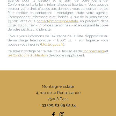
agence
pour la gestion et le suivi de votre demande.
Conformément à la loi « informatique et libertés », Vous pouvez
exercer votre droit d'accès aux données vous concernant et les
faire rectifier en contactant :
Montaigne Estate Notre agence
,
Correspondant Informatique et libertés,
4, rue de la Renaissance
75008 Paris
ou à
contact@montaigne.estate
, en précisant dans
l’objet du courrier « Droit des personnes » et en joignant la copie
de votre justificatif d’identité.
¹ Nous vous informons de l’existence de la liste d’opposition au
démarchage téléphonique « BLOCTEL » sur laquelle vous
pouvez vous inscrire (
bloctel.gouv.fr
).
Ce site est protégé par reCAPTCHA, les règles de
Confidentialité
et
les Conditions d'Utilisation
de Google s'appliquent.
Montaigne Estate
4, rue de la Renaissance
75008
Paris
+33 (0)1 83 89 85 34