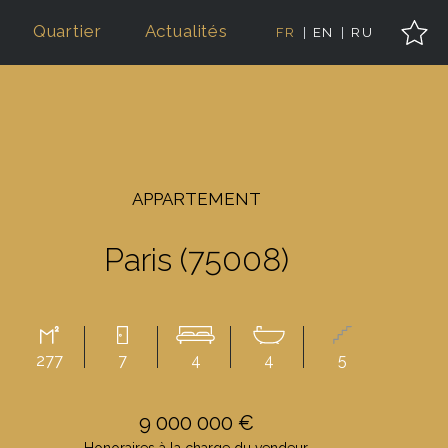
Quartier
Actualités
FR
EN
RU
APPARTEMENT
Paris (75008)
277
7
4
4
5
9 000 000 €