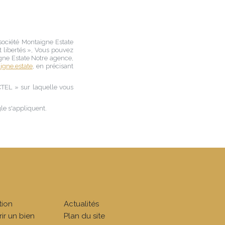
 société
Montaigne Estate
t libertés », Vous pouvez
gne Estate Notre agence
,
gne.estate
, en précisant
CTEL » sur laquelle vous
e s'appliquent.
tion
Actualités
ir un bien
Plan du site