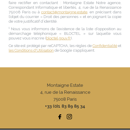
faire rectifier en contactant :
Montaigne Estate Notre agence
,
Correspondant Informatique et libertés,
4, rue de la Renaissance
75008 Paris
ou à
contact@montaigne.estate
, en précisant dans
l’objet du courrier « Droit des personnes » et en joignant la copie
de votre justificatif d’identité.
¹ Nous vous informons de l’existence de la liste d’opposition au
démarchage téléphonique « BLOCTEL » sur laquelle vous
pouvez vous inscrire (
bloctel.gouv.fr
).
Ce site est protégé par reCAPTCHA, les règles de
Confidentialité
et
les Conditions d'Utilisation
de Google s'appliquent.
Montaigne Estate
4, rue de la Renaissance
75008
Paris
+33 (0)1 83 89 85 34