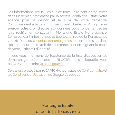
Les informations recueillies sur ce formulaire sont enregistrées
dans un fichier informatisé par la société
Montaigne Estate Notre
agence
pour la gestion et le suivi de votre demande.
Conformément à la loi « informatique et libertés », Vous pouvez
exercer votre droit d'accès aux données vous concernant et les
faire rectifier en contactant :
Montaigne Estate Notre agence
,
Correspondant Informatique et libertés,
4, rue de la Renaissance
75008 Paris
ou à
contact@montaigne.estate
, en précisant dans
l’objet du courrier « Droit des personnes » et en joignant la copie
de votre justificatif d’identité.
¹ Nous vous informons de l’existence de la liste d’opposition au
démarchage téléphonique « BLOCTEL » sur laquelle vous
pouvez vous inscrire (
bloctel.gouv.fr
).
Ce site est protégé par reCAPTCHA, les règles de
Confidentialité
et
les Conditions d'Utilisation
de Google s'appliquent.
Montaigne Estate
4, rue de la Renaissance