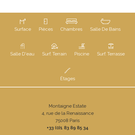
Surface
Pièces
Chambres
Salle De Bains
Salle D'eau
Surf. Terrain
Piscine
Surf. Terrasse
Étages
Montaigne Estate
4, rue de la Renaissance
75008
Paris
+33 (0)1 83 89 85 34