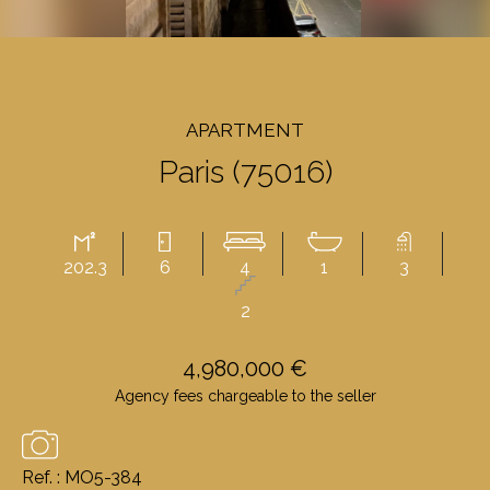
APARTMENT
Paris (75016)
202.3
6
4
1
3
2
4,980,000 €
Agency fees chargeable to the seller
Ref. : MO5-384