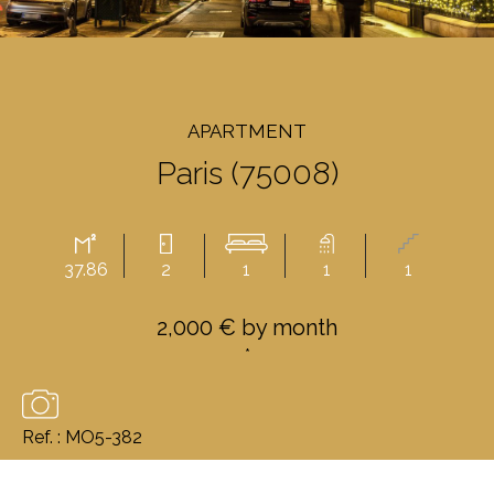
APARTMENT
Paris (75008)
37.86
2
1
1
1
2,000 € by month
*
Ref. : MO5-382