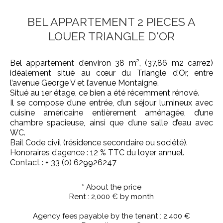
BEL APPARTEMENT 2 PIECES A
LOUER TRIANGLE D'OR
Bel appartement d’environ 38 m², (37,86 m2 carrez)
idéalement situé au cœur du Triangle d’Or, entre
l’avenue George V et l’avenue Montaigne.
Situé au 1er étage, ce bien a été récemment rénové.
Il se compose d’une entrée, d’un séjour lumineux avec
cuisine américaine entièrement aménagée, d’une
chambre spacieuse, ainsi que d’une salle d’eau avec
WC.
Bail Code civil (résidence secondaire ou société).
Honoraires d’agence : 12 % TTC du loyer annuel.
Contact : + 33 (0) 629926247
* About the price
Rent : 2,000 € by month
Agency fees payable by the tenant : 2,400 €